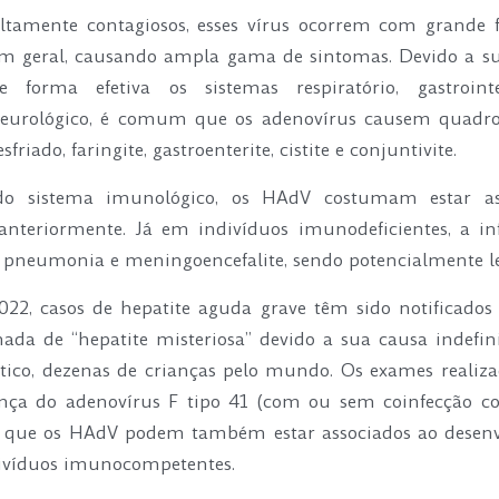
ltamente contagiosos, esses vírus ocorrem com grande 
m geral, causando ampla gama de sintomas. Devido a su
e forma efetiva os sistemas respiratório, gastrointe
eurológico, é comum que os adenovírus causem quadros
esfriado, faringite, gastroenterite, cistite e conjuntivite.
 do sistema imunológico, os HAdV costumam estar as
anteriormente. Já em indivíduos imunodeficientes, a in
 pneumonia e meningoencefalite, sendo potencialmente le
22, casos de hepatite aguda grave têm sido notificados
amada de “hepatite misteriosa” devido a sua causa indefi
ático, dezenas de crianças pelo mundo. Os exames realiz
ença do adenovírus F tipo 41 (com ou sem coinfecção c
de que os HAdV podem também estar associados ao desen
divíduos imunocompetentes.