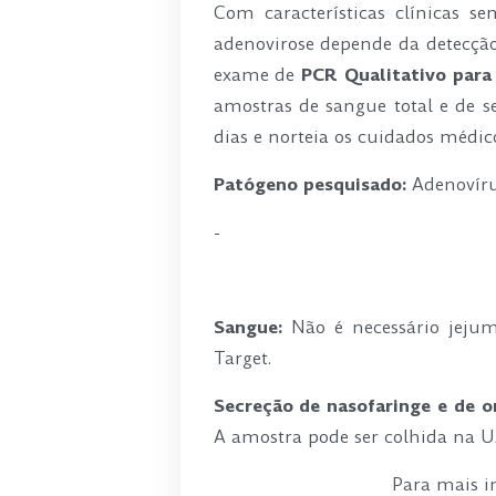
Com características clínicas s
adenovirose depende da detecção 
exame de
PCR Qualitativo para
amostras de sangue total e de se
dias e norteia os cuidados médic
Patógeno pesquisado:
Adenovír
-
Sangue:
Não é necessário jejum
Target.
Secreção de nasofaringe e de o
A amostra pode ser colhida na U
Para mais i