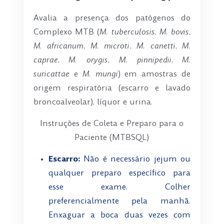
Avalia a presença dos patógenos do
Complexo MTB (
M. tuberculosis, M. bovis
,
M. africanum
,
M. microti
,
M. canetti
,
M.
caprae
,
M. orygis
,
M. pinnipedii
,
M.
suricattae
e
M. mungi
) em amostras de
origem respiratória (escarro e lavado
broncoalveolar), líquor e urina.
Instruções de Coleta e Preparo para o
Paciente (MTBSQL)
Escarro:
Não é necessário jejum ou
qualquer preparo específico para
esse exame.
Colher
preferencialmente pela manhã.
Enxaguar a boca duas vezes com