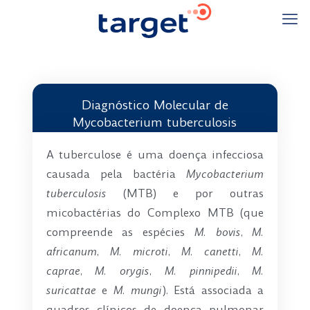
Diagnóstico Molecular de
Mycobacterium tuberculosis
A tuberculose é uma doença infecciosa
causada pela bactéria
Mycobacterium
tuberculosis
(MTB) e por outras
micobactérias do Complexo MTB (que
compreende as espécies
M. bovis
,
M.
africanum
,
M. microti
,
M. canetti
,
M.
caprae
,
M. orygis
,
M. pinnipedii
,
M.
suricattae
e
M. mungi
). Está associada a