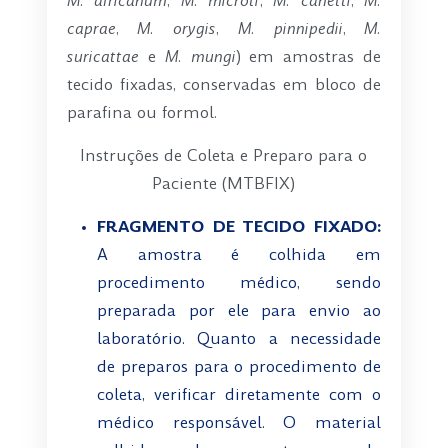
M. africanum
,
M. microti
,
M. canetti
,
M.
caprae
,
M. orygis
,
M. pinnipedii
,
M.
suricattae
e
M. mungi
) em amostras de
tecido fixadas, conservadas em bloco de
parafina ou formol.
Instruções de Coleta e Preparo para o
Paciente (MTBFIX)
FRAGMENTO DE TECIDO FIXADO:
A amostra é colhida em
procedimento médico, sendo
preparada por ele para envio ao
laboratório. Quanto a necessidade
de preparos para o procedimento de
coleta, verificar diretamente com o
médico responsável. O material