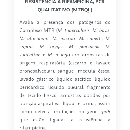
RESISTÊNCIA A RIFAMPICINA, PCR
QUALITATIVO (MTBQL)
Avalia a presença dos patógenos do
Complexo MTB (
M. tuberculosis, M. bovis
,
M. africanum
,
M. microti
,
M. canetti
,
M.
caprae
,
M. orygis
,
M. pinnipedii
,
M.
suricattae
e
M. mungi
) em amostras de
origem respiratória (escarro e lavado
broncoalveolar), sangue, medula óssea,
lavado gástrico, líquido ascítico, líquido
pericárdico, líquido pleural, fragmento
de tecido fresco, amostras obtidas por
punção aspirativa, líquor e urina, assim
como detecta mutações no gene
rpoB
que estão ligadas a resistência a
rifampicina.