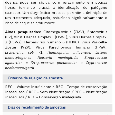
doença pode ser rápida, com agravamento em poucas
horas, tornando crucial a identificação do patógeno
causador. Um diagnóstico precoce permite a definição de
um tratamento adequado, reduzindo significativamente o
risco de sequelas e/ou morte.
Alvos pesquisados:
Citomegalovírus (CMV), Enterovírus
(EV), Vírus Herpes simplex 1 (HSV-1), Vírus Herpes simplex
2 (HSV-2), Herpesvírus humano 6 (HHV6), Vírus Varicella-
Zoster (VZV), Vírus Parechovirus humano (HPeV),
k1,
Escherichia coli
Haemophilus influenzae, Listeria
monocytogenes, Neisseria meningitidis, Streptococcus
e
agalactiae e Streptococcus pneumoniae
Cryptococcus
neoformans/gattii.
Critérios de rejeição de amostra
REC – Volume insuficiente /
REC – Tempo de conservação
inadequado /
REC – Sem identificação /
REC – Identificação
inadequada /
REC – Conservação inadequada
Dias de recebimento de amostras