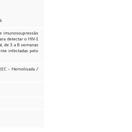
l.
 de imunossupressão
ara detectar o HIV-1
l, de 3 a 8 semanas
ente infectadas pelo
EC – Hemolisada /