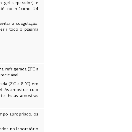
 gel separador) e
até, no máximo, 24
itar a coagulação.
ferir todo o plasma
 refrigerada (2ºC a
reciclável.
ada (2ºC a 8 °C) em
el. As amostras cujo
rte. Estas amostras
ampo apropriado, os
zados no laboratório