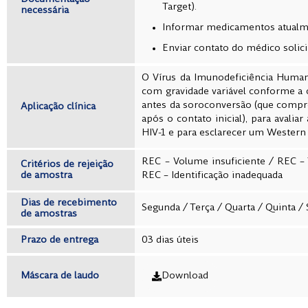
Target).
necessária
Informar medicamentos atualm
Enviar contato do médico solici
O Vírus da Imunodeficiência Human
com gravidade variável conforme a c
antes da soroconversão (que compre
Aplicação clínica
após o contato inicial), para avali
HIV-1 e para esclarecer um Western
REC – Volume insuficiente
/
REC – 
Critérios de rejeição
de amostra
REC – Identificação inadequada
Dias de recebimento
Segunda / Terça / Quarta / Quinta 
de amostras
Prazo de entrega
03 dias úteis
Máscara de laudo
Download