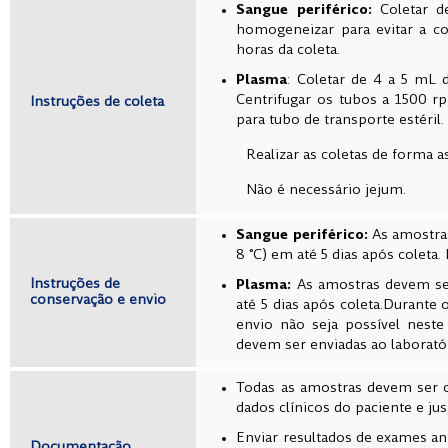
Sangue periférico:
Coletar d
homogeneizar para evitar a c
horas da coleta.
Plasma
: Coletar de 4 a 5 mL
Centrifugar os tubos a 1500 r
Instruções de coleta
para tubo de transporte estéril
Realizar as coletas de forma a
Não é necessário jejum.
Sangue periférico:
As amostras
8 °C) em até 5 dias após coleta.
Instruções de
Plasma:
As amostras devem ser
conservação e envio
até 5 dias após coleta.Durante 
envio não seja possível neste
devem ser enviadas ao laboratór
Todas as amostras devem ser c
dados clínicos do paciente e jus
Enviar resultados de exames ant
Documentação