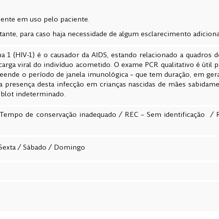
ente em uso pelo paciente.
tante, para caso haja necessidade de algum esclarecimento adiciona
a 1 (HIV-1) é o causador da AIDS, estando relacionado a quadros
arga viral do indivíduo acometido. O exame PCR qualitativo é útil p
ende o período de janela imunológica – que tem duração, em gera
ar a presença desta infecção em crianças nascidas de mães sabidam
 blot indeterminado.
Tempo de conservação inadequado /
REC – Sem identificação
/ R
/ Sexta / Sábado / Domingo