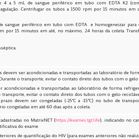
e 4 a 5 mL de sangue periférico em tubo com EDTA K2 (com
oagulação. Centrifugar os tubos a 1500 rpm por 15 minutos em 
 de sangue periférico em tubo com EDTA e homogeneizar para ev
pm por 15 minutos em até, no máximo, 24 horas da coleta. Trans
.
sséptica.
 devem ser acondicionadas e transportadas ao laboratório de forma
 Durante o transporte, evitar o contato direto dos tubos com o gelo 
 acondicionadas e transportadas ao laboratório de forma refriger
o transporte, evitar o contato direto dos tubos com o gelo recicláv
 prazo devem ser congeladas (-25°C a -15°C) no tubo de transpo
io congeladas em até 60 dias após a coleta.
adastradas no MatrixNET (
https://exames.tgt.life
), indicando no c
tificativa do exame.
eriores de quantificação do HIV (para exames anteriores não reali