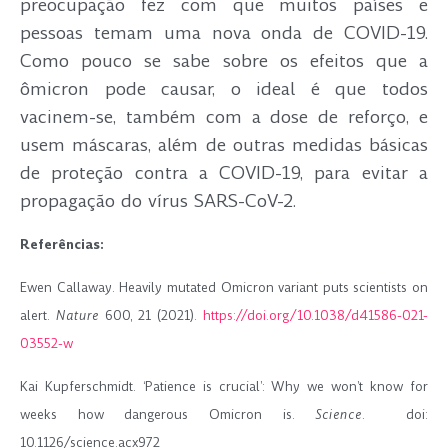
preocupação fez com que muitos países e
pessoas temam uma nova onda de COVID-19.
Como pouco se sabe sobre os efeitos que a
ômicron pode causar, o ideal é que todos
vacinem-se, também com a dose de reforço, e
usem máscaras, além de outras medidas básicas
de proteção contra a COVID-19, para evitar a
propagação do vírus SARS-CoV-2.
Referências:
Ewen Callaway. Heavily mutated Omicron variant puts scientists on
alert.
Nature
600, 21 (2021).
https://doi.org/10.1038/d41586-021-
03552-w
Kai Kupferschmidt. ‘Patience is crucial’: Why we won’t know for
weeks how dangerous Omicron is.
Science
. doi:
10.1126/science.acx972