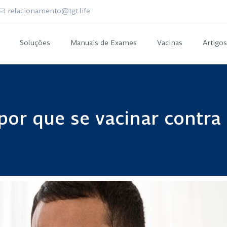
relacionamento@tgt.life
Soluções
Manuais de Exames
Vacinas
Artigos
or que se vacinar contra